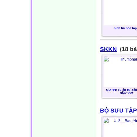
hinh tin hoc lop
SKKN
(18 bà
GD HN: TL ôn thi cô
giáo dục
BỘ SƯU TẬP