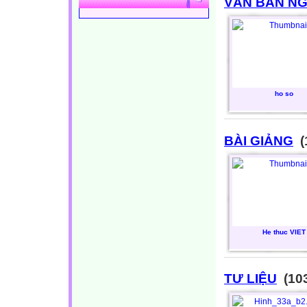
VĂN BẢN N
ho so
BÀI GIẢNG
(
He thuc VIET
TƯ LIỆU
(103