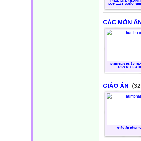
PHẦN MỀM QUẢN LÍ
LỚP 1,2,3 DÙNG NH
CÁC MÓN Ă
PHƯƠNG PHÁP DẠ
TOÁN Ở TIỂU H
GIÁO ÁN
(32
Giáo án tổng h