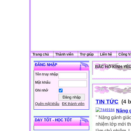
Trang chủ
Thành viên
Trợ giúp
Liên hệ
Công V
ĐĂNG NHẬP
BÁC HỒ KÍNH YÊ
Tên truy nhập
Mật khẩu
Ghi nhớ
TIN TỨC
(4 b
Quên mật khẩu
ĐK thành viên
Nặng 
" Nặng gánh giáo
DẠY TỐT - HỌC TỐT
nhiệm lớp mới thấ
làm chủ nhiệm. L