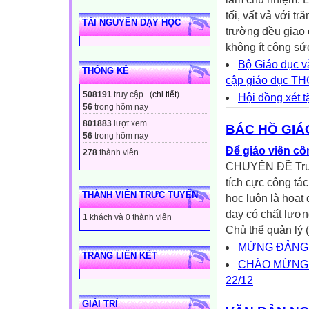
tối, vất vả với t
TÀI NGUYÊN DẠY HỌC
trường đều giao 
không ít công sức
Bộ Giáo dục v
THỐNG KÊ
cập giáo dục T
508191
truy cập (
chi tiết
)
Hội đồng xét 
56
trong hôm nay
801883
lượt xem
BÁC HỒ GIÁ
56
trong hôm nay
Để giáo viên côn
278
thành viên
CHUYÊN ĐỀ Trườn
tích cực công tá
THÀNH VIÊN TRỰC TUYẾN
học luôn là hoạt
dạy có chất lượn
1 khách và 0 thành viên
Chủ thể quản lý (
MỪNG ĐẢNG 
TRANG LIÊN KẾT
CHÀO MỪNG 
22/12
GIẢI TRÍ