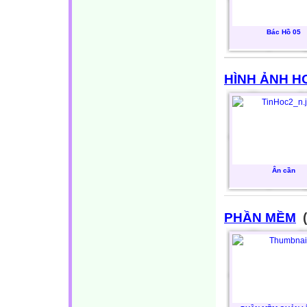
Bác Hồ 05
HÌNH ẢNH 
Ân cần
PHẦN MỀM
(