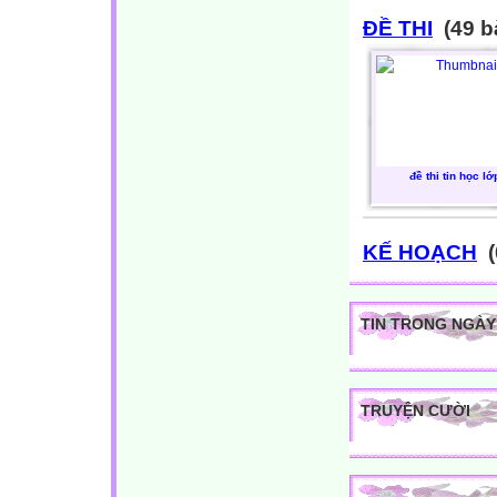
ĐỀ THI
(49 b
đề thi tin học lớ
KẾ HOẠCH
(
TIN TRONG NGÀY
TRUYỆN CƯỜI